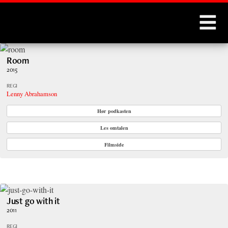
Montages
Room
2015
REGI
Lenny Abrahamson
Hør podkasten
Les omtalen
Filmside
Just go with it
2011
REGI