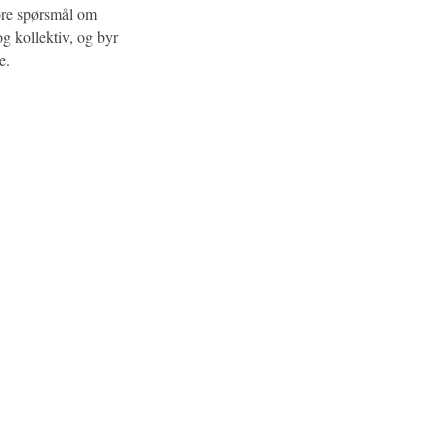
ore spørsmål om
og kollektiv, og byr
se.