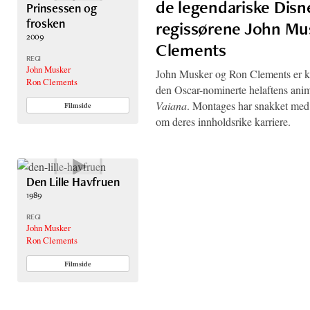
de legendariske Disn
Prinsessen og
frosken
regissørene John Mu
2009
Clements
REGI
John Musker
John Musker og Ron Clements er k
Ron Clements
den Oscar-nominerte helaftens ani
Vaiana
. Montages har snakket med
Filmside
om deres innholdsrike karriere.
Den Lille Havfruen
1989
REGI
John Musker
Ron Clements
Filmside