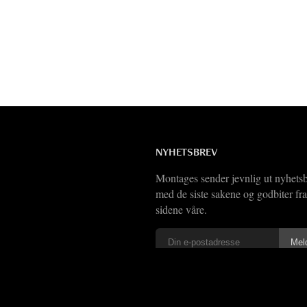
NYHETSBREV
Montages sender jevnlig ut nyhets
med de siste sakene og godbiter fra
sidene våre.
Vi har også
RSS-feed