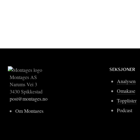
SEKSJONER
Montages AS
Analysen
Narums Vei 3
Omakase
3430 Spikkestad
post@montages.no
Topplister
Podcast
Om Montages
Blogger