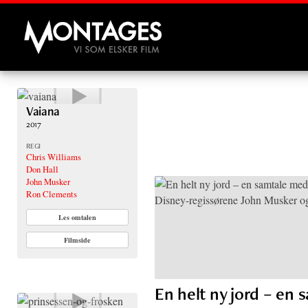
Montages
Vaiana
2017
REGI
Chris Williams
Don Hall
John Musker
Ron Clements
Les omtalen
Filmside
En helt ny jord – en