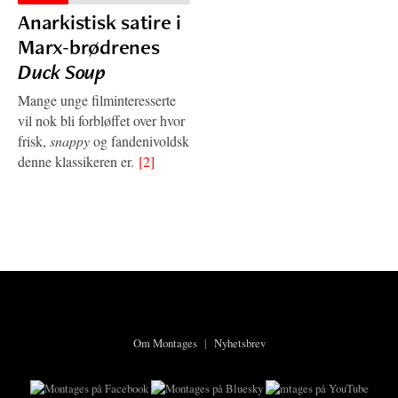
Anarkistisk satire i
Marx-brødrenes
Duck Soup
Mange unge filminteresserte
vil nok bli forbløffet over hvor
frisk,
snappy
og fandenivoldsk
denne klassikeren er.
[2]
Om Montages
|
Nyhetsbrev