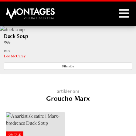
Montages
Duck Soup
1933
REGI
Leo McCarey
Filmside
artikler om
Groucho Marx
OMTALE