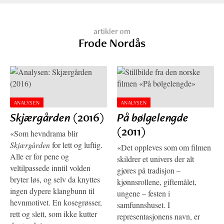
artikler om
Frode Nordås
ANALYSEN
ANALYSEN
Skjærgården
(2016)
På bølgelengde
(2011)
«Som hevndrama blir
Skjærgården
for lett og luftig.
«Det oppleves som om filmen
Alle er for pene og
skildrer et univers der alt
veltilpassede inntil volden
gjøres på tradisjon –
bryter løs, og selv da knyttes
kjønnsrollene, giftemålet,
ingen dypere klangbunn til
ungene – festen i
hevnmotivet. En kosegrøsser,
samfunnshuset. I
rett og slett, som ikke kutter
representasjonens navn, er