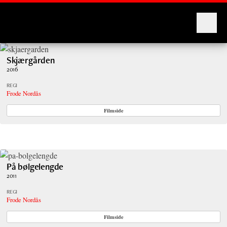
Montages
Skjærgården
2016
REGI
Frode Nordås
Filmside
På bølgelengde
2011
REGI
Frode Nordås
Filmside