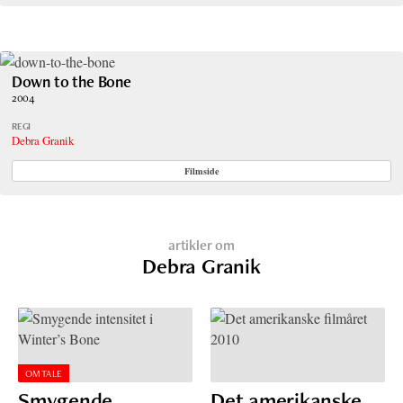
Down to the Bone
2004
REGI
Debra Granik
Filmside
artikler om
Debra Granik
OMTALE
Smygende
Det amerikanske