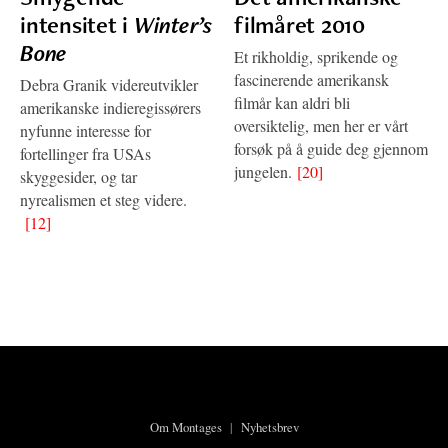
intensitet i
Winter’s
filmåret 2010
Bone
Et rikholdig, sprikende og
fascinerende amerikansk
Debra Granik videreutvikler
filmår kan aldri bli
amerikanske indieregissørers
oversiktelig, men her er vårt
nyfunne interesse for
forsøk på å guide deg gjennom
fortellinger fra USAs
jungelen.
[20]
skyggesider, og tar
nyrealismen et steg videre.
[12]
Om Montages
|
Nyhetsbrev