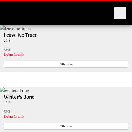
Montages
Leave No Trace
2018
REGI
Debra Granik
Filmside
Winter’s Bone
2010
REGI
Debra Granik
Filmside