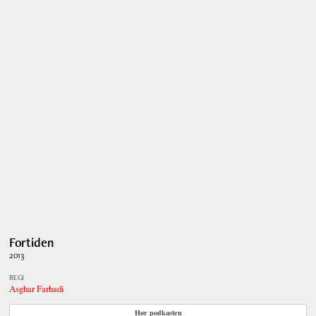
Fortiden
2013
REGI
Asghar Farhadi
Hør podkasten