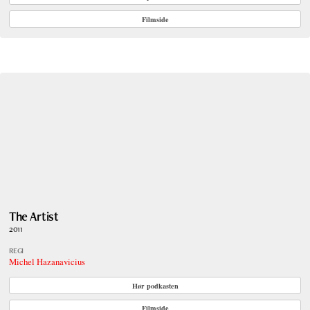
Filmside
The Artist
2011
REGI
Michel Hazanavicius
Hør podkasten
Filmside