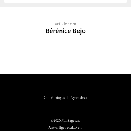
artikler om
Bérénice Bejo
Om Montages
|
Nyhetsbrev
©2026 Montages.no
Ansvarlige redaktører: