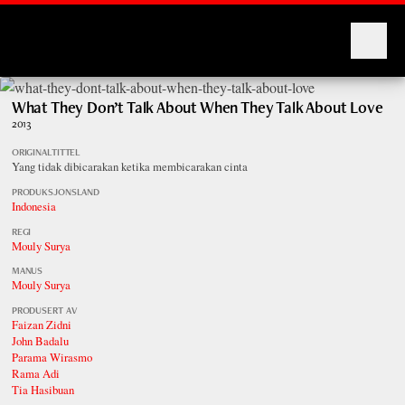
Montages
What They Don’t Talk About When They Talk About Love
2013
ORIGINALTITTEL
Yang tidak dibicarakan ketika membicarakan cinta
PRODUKSJONSLAND
Indonesia
REGI
Mouly Surya
MANUS
Mouly Surya
PRODUSERT AV
Faizan Zidni
John Badalu
Parama Wirasmo
Rama Adi
Tia Hasibuan