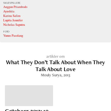
SKUESPILLERE
Anggun Priambodo
Ayushita
Karina Salim
Lupita Jennifer
Nicholas Saputra
FOTO
Yunus Pasolang
artikler om
What They Don’t Talk About When They
Talk About Love
Mouly Surya
, 2013
Gøteborg 2013: 10