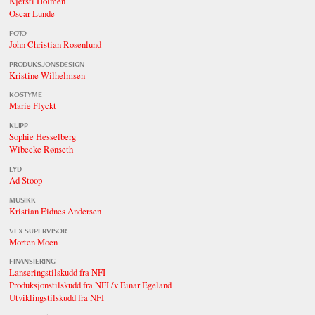
Kjersti Holmen
Oscar Lunde
FOTO
John Christian Rosenlund
PRODUKSJONSDESIGN
Kristine Wilhelmsen
KOSTYME
Marie Flyckt
KLIPP
Sophie Hesselberg
Wibecke Rønseth
LYD
Ad Stoop
MUSIKK
Kristian Eidnes Andersen
VFX SUPERVISOR
Morten Moen
FINANSIERING
Lanseringstilskudd fra NFI
Produksjonstilskudd fra NFI /v Einar Egeland
Utviklingstilskudd fra NFI