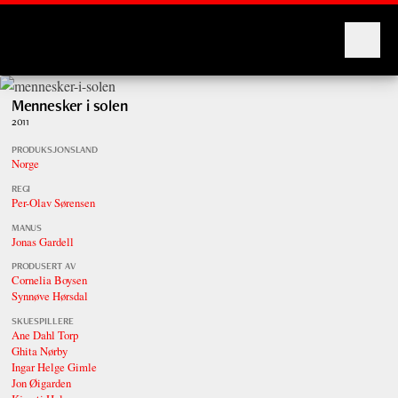
Montages
Mennesker i solen
2011
PRODUKSJONSLAND
Norge
REGI
Per-Olav Sørensen
MANUS
Jonas Gardell
PRODUSERT AV
Cornelia Boysen
Synnøve Hørsdal
SKUESPILLERE
Ane Dahl Torp
Ghita Nørby
Ingar Helge Gimle
Jon Øigarden