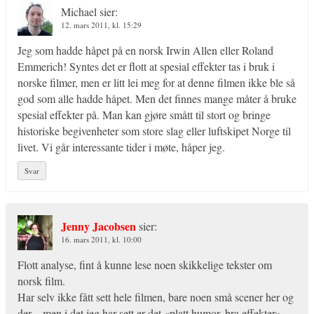
Michael
sier:
12. mars 2011, kl. 15:29
Jeg som hadde håpet på en norsk Irwin Allen eller Roland
Emmerich! Syntes det er flott at spesial effekter tas i bruk i
norske filmer, men er litt lei meg for at denne filmen ikke ble så
god som alle hadde håpet. Men det finnes mange måter å bruke
spesial effekter på. Man kan gjøre smått til stort og bringe
historiske begivenheter som store slag eller luftskipet Norge til
livet. Vi går interessante tider i møte, håper jeg.
Svar
Jenny Jacobsen
sier:
16. mars 2011, kl. 10:00
Flott analyse, fint å kunne lese noen skikkelige tekster om
norsk film.
Har selv ikke fått sett hele filmen, bare noen små scener her og
der – men i det jeg har sett er det «platt humor, bra effekter»-