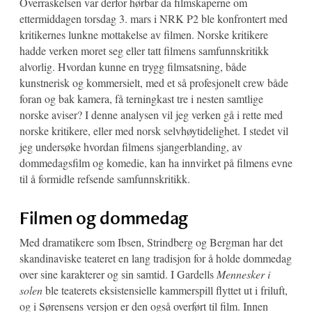
Overraskelsen var derfor hørbar da filmskaperne om
ettermiddagen torsdag 3. mars i NRK P2 ble konfrontert med
kritikernes lunkne mottakelse av filmen. Norske kritikere
hadde verken moret seg eller tatt filmens samfunnskritikk
alvorlig. Hvordan kunne en trygg filmsatsning, både
kunstnerisk og kommersielt, med et så profesjonelt crew både
foran og bak kamera, få terningkast tre i nesten samtlige
norske aviser? I denne analysen vil jeg verken gå i rette med
norske kritikere, eller med norsk selvhøytidelighet. I stedet vil
jeg undersøke hvordan filmens sjangerblanding, av
dommedagsfilm og komedie, kan ha innvirket på filmens evne
til å formidle refsende samfunnskritikk.
Filmen og dommedag
Med dramatikere som Ibsen, Strindberg og Bergman har det
skandinaviske teateret en lang tradisjon for å holde dommedag
over sine karakterer og sin samtid. I Gardells
Mennesker i
solen
ble teaterets eksistensielle kammerspill flyttet ut i friluft,
og i Sørensens versjon er den også overført til film. Innen