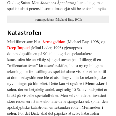
Gud og Satan. Men
Johannes Åpenbaring
har et langt mer
spektakulært potensial som filmen gjør sitt beste for å utnytte.
«Armageddon» (Michael Bay, 1998)
Katastrofen
Armageddon
Med filmer som bl.a.
(Michael Bay, 1998) og
Deep Impact
(Mimi Leder, 1998) gjenoppsto
dommedagsfilmen på 90-tallet, og den spektakulære
katastrofen ble en viktig sjangerkonvensjon. I tillegg til en
”millenarian fever” før tusenårsskiftet, bidro ny og billigere
teknologi for fremstilling av spektakulære visuelle effekter til
at dommedagsfilmene ble et utstillingsvindu for teknologiske
Mennesker i
nyvinninger på filmfeltet. Dette kan vi også se i
solen
, der en betydelig andel, angivelig 15 %, av budsjettet er
brukt på visuelle spesialeffekter. Men selv om det er investert
store ressurser i å imøtekomme dette sjangerkravet, spiller den
Mennesker i
apokalyptiske katastrofen en sekundær rolle i
solen
. For det første skal det påpekes at selve katastrofen