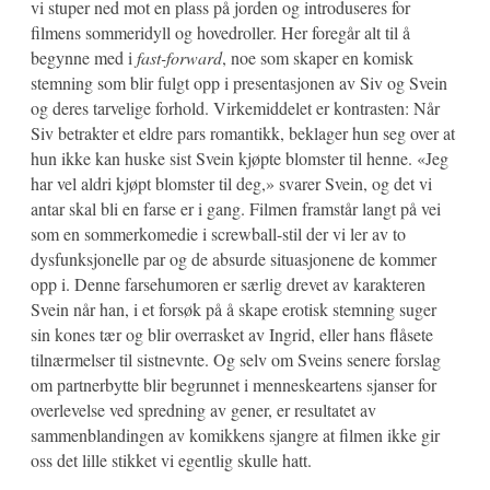
vi stuper ned mot en plass på jorden og introduseres for
filmens sommeridyll og hovedroller. Her foregår alt til å
begynne med i
fast-forward
, noe som skaper en komisk
stemning som blir fulgt opp i presentasjonen av Siv og Svein
og deres tarvelige forhold. Virkemiddelet er kontrasten: Når
Siv betrakter et eldre pars romantikk, beklager hun seg over at
hun ikke kan huske sist Svein kjøpte blomster til henne. «Jeg
har vel aldri kjøpt blomster til deg,» svarer Svein, og det vi
antar skal bli en farse er i gang. Filmen framstår langt på vei
som en sommerkomedie i screwball-stil der vi ler av to
dysfunksjonelle par og de absurde situasjonene de kommer
opp i. Denne farsehumoren er særlig drevet av karakteren
Svein når han, i et forsøk på å skape erotisk stemning suger
sin kones tær og blir overrasket av Ingrid, eller hans flåsete
tilnærmelser til sistnevnte. Og selv om Sveins senere forslag
om partnerbytte blir begrunnet i menneskeartens sjanser for
overlevelse ved spredning av gener, er resultatet av
sammenblandingen av komikkens sjangre at filmen ikke gir
oss det lille stikket vi egentlig skulle hatt.