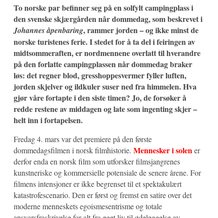
To norske par befinner seg på en solfylt campingplass i
den svenske skjærgården når dommedag, som beskrevet i
, rammer jorden – og ikke minst de
Johannes åpenbaring
norske turistenes ferie. I stedet for å ta del i feiringen av
midtsommeraften, er nordmennene overlatt til hverandre
på den forlatte campingplassen når dommedag braker
løs: det regner blod, gresshoppesvermer fyller luften,
jorden skjelver og ildkuler suser ned fra himmelen. Hva
gjør våre fortapte i den siste timen? Jo, de forsøker å
redde restene av middagen og late som ingenting skjer –
helt inn i fortapelsen.
Fredag 4. mars var det premiere på den første
Mennesker i solen
dommedagsfilmen i norsk filmhistorie.
er
derfor enda en norsk film som utforsker filmsjangrenes
kunstneriske og kommersielle potensiale de senere årene. For
filmens intensjoner er ikke begrenset til et spektakulært
katastrofescenario. Den er først og fremst en satire over det
moderne menneskets egoismesentrisme og totale
ansvarsfraskrivelse for alt fra eget liv til ødeleggelse av