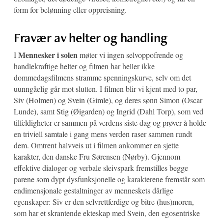
form for belønning eller oppreisning.
Fravær av helter og handling
Mennesker i solen
I
møter vi ingen selvoppofrende og
handlekraftige helter og filmen har heller ikke
dommedagsfilmens stramme spenningskurve, selv om det
uunngåelig går mot slutten. I filmen blir vi kjent med to par,
Siv (Holmen) og Svein (Gimle), og deres sønn Simon (Oscar
Lunde), samt Stig (Øigarden) og Ingrid (Dahl Torp), som ved
tilfeldigheter er sammen på verdens siste dag og prøver å holde
en triviell samtale i gang mens verden raser sammen rundt
dem. Omtrent halvveis ut i filmen ankommer en sjette
karakter, den danske Fru Sørensen (Nørby). Gjennom
effektive dialoger og verbale sleivspark fremstilles begge
parene som dypt dysfunksjonelle og karakterene fremstår som
endimensjonale gestaltninger av menneskets dårlige
egenskaper: Siv er den selvrettferdige og bitre (hus)moren,
som har et skrantende ekteskap med Svein, den egosentriske