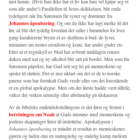
mot henne. (Hvis hun ikke har et liv kan hun vel kjøpe seg et
som alle andre!) Parallellen til Jesus-skikkelsen, blir enda
tydeligere når fru Sørensen får syner og drømmer fra
Johannes åpenbaring
. Og om du ikke har lagt merke til det
før, så blir det tydelig hvordan det raller i himmelen for hver
gang karakterene bryter et av skriftens ti bud: de lyver,
misunner sin nestes eiendom og kone, har andre guder etc.
Etter at et regnskyll av blod har avbrutt middagen renses
duken med nal og ny alkohol blir satt på bordet. Men som fru
Sørensen påpeker, har Gud sett seg lei på menneskene og
spoler til slutten. Det er noe uklart om det er de to norske
parene som har fremkalt Guds vrede eller om det forestående
er en global apokalypse. Men om det første hadde vært tilfelle,
virker det verken urimelig eller ubetimelig på tilskueren.
Av de bibelske endetidsfortellingene er det først og fremst i
beretningen om Noah
at Guds misnøye med menneskene og
jordens skapninger fører til utslettelse. Apokalypsen i
Johannes åpenbaring
er mindre et resultat av menneskenes
gjøren og laden enn en uunngåelig og endelig kamp mellom