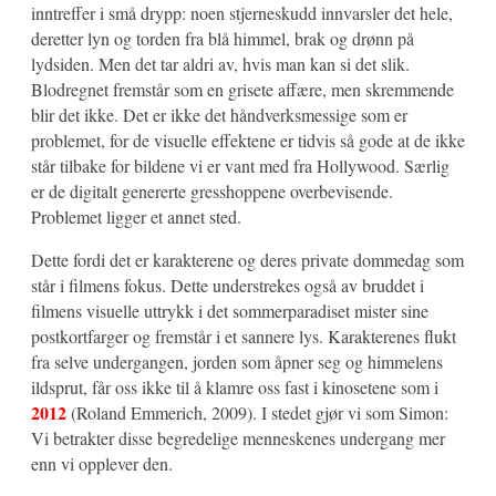
inntreffer i små drypp: noen stjerneskudd innvarsler det hele,
deretter lyn og torden fra blå himmel, brak og drønn på
lydsiden. Men det tar aldri av, hvis man kan si det slik.
Blodregnet fremstår som en grisete affære, men skremmende
blir det ikke. Det er ikke det håndverksmessige som er
problemet, for de visuelle effektene er tidvis så gode at de ikke
står tilbake for bildene vi er vant med fra Hollywood. Særlig
er de digitalt genererte gresshoppene overbevisende.
Problemet ligger et annet sted.
Dette fordi det er karakterene og deres private dommedag som
står i filmens fokus. Dette understrekes også av bruddet i
filmens visuelle uttrykk i det sommerparadiset mister sine
postkortfarger og fremstår i et sannere lys. Karakterenes flukt
fra selve undergangen, jorden som åpner seg og himmelens
ildsprut, får oss ikke til å klamre oss fast i kinosetene som i
2012
(Roland Emmerich, 2009). I stedet gjør vi som Simon:
Vi betrakter disse begredelige menneskenes undergang mer
enn vi opplever den.