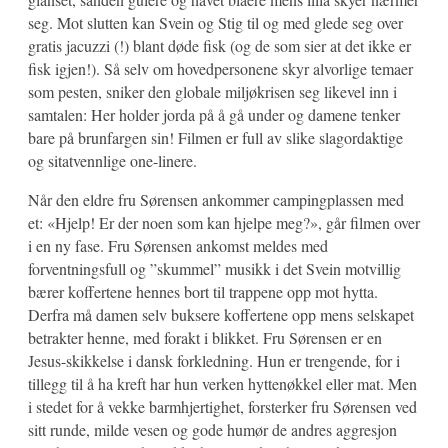
seg. Mot slutten kan Svein og Stig til og med glede seg over
gratis jacuzzi (!) blant døde fisk (og de som sier at det ikke er
fisk igjen!). Så selv om hovedpersonene skyr alvorlige temaer
som pesten, sniker den globale miljøkrisen seg likevel inn i
samtalen: Her holder jorda på å gå under og damene tenker
bare på brunfargen sin! Filmen er full av slike slagordaktige
og sitatvennlige one-linere.
Når den eldre fru Sørensen ankommer campingplassen med
et: «Hjelp! Er der noen som kan hjelpe meg?», går filmen over
i en ny fase. Fru Sørensen ankomst meldes med
forventningsfull og ”skummel” musikk i det Svein motvillig
bærer koffertene hennes bort til trappene opp mot hytta.
Derfra må damen selv buksere koffertene opp mens selskapet
betrakter henne, med forakt i blikket. Fru Sørensen er en
Jesus-skikkelse i dansk forkledning. Hun er trengende, for i
tillegg til å ha kreft har hun verken hyttenøkkel eller mat. Men
i stedet for å vekke barmhjertighet, forsterker fru Sørensen ved
sitt runde, milde vesen og gode humør de andres aggresjon