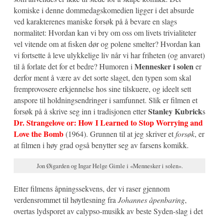
komiske i denne dommedagskomedien ligger i det absurde
ved karakterenes maniske forsøk på å bevare en slags
normalitet: Hvordan kan vi bry om oss om livets trivialiteter
vel vitende om at fisken dør og polene smelter? Hvordan kan
vi fortsette å leve ulykkelige liv når vi har friheten (og anvaret)
Mennesker i solen
til å forlate det for et bedre? Humoren i
er
derfor ment å være av det sorte slaget, den typen som skal
fremprovosere erkjennelse hos sine tilskuere, og ideelt sett
anspore til holdningsendringer i samfunnet. Slik er filmen et
Stanley Kubrick
forsøk på å skrive seg inn i tradisjonen etter
s
Dr. Strangelove or: How I Learned to Stop Worrying and
Love the Bomb
(1964). Grunnen til at jeg skriver et
forsøk
, er
at filmen i høy grad også benytter seg av farsens komikk.
Jon Øigarden og Ingar Helge Gimle i «Mennesker i solen».
Etter filmens åpningssekvens, der vi raser gjennom
verdensrommet til høytlesning fra
Johannes åpenbaring
,
overtas lydsporet av calypso-musikk av beste Syden-slag i det