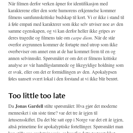
Når filmen derfor verken åpner for identifikasjon med
karakterene eller den sorte humorens erkjennelse kommer
filmens samfunnskritiske budskap til kort. Vi er ikke i stand til
å føle empati med karakterer som ikke selv utviser noe av den
samme egenskapen, og vi kan derfor heller ikke gripes av
deres tragedie og filmens tale om
carpe diem
. Når de står
overfor avgrunnen kommer de fortapte med utrop som ikke
overbeviser om annet enn at de har kommet frem til en og
annen selvinnsikt. Spørsmålet er om det er filmens kritiske
analyse av vår handligslammede og likegyldige holdning som
er svak, eller om det er formidlingen av den. Apokalypsen
føles uansett svært lokal i den forstand at vi ikke blir berørt.
Too little too late
Jonas Gardell
Da
stilte spørsmålet: Hva gjør det moderne
mennesket i sin siste time? var det tre år igjen til
årtusensskiftet. Da det ble satt opp i Norge var det ett år igjen,
altså primetime for apokalyptiske fortellinger. Spørsmålet man