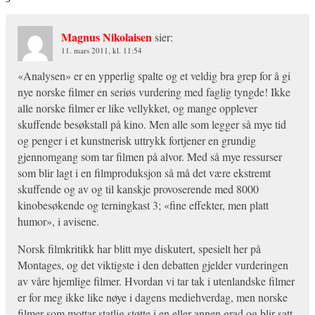
Magnus Nikolaisen
sier:
11. mars 2011, kl. 11:54
«Analysen» er en ypperlig spalte og et veldig bra grep for å gi
nye norske filmer en seriøs vurdering med faglig tyngde! Ikke
alle norske filmer er like vellykket, og mange opplever
skuffende besøkstall på kino. Men alle som legger så mye tid
og penger i et kunstnerisk uttrykk fortjener en grundig
gjennomgang som tar filmen på alvor. Med så mye ressurser
som blir lagt i en filmproduksjon så må det være ekstremt
skuffende og av og til kanskje provoserende med 8000
kinobesøkende og terningkast 3; «fine effekter, men platt
humor», i avisene.
Norsk filmkritikk har blitt mye diskutert, spesielt her på
Montages, og det viktigste i den debatten gjelder vurderingen
av våre hjemlige filmer. Hvordan vi tar tak i utenlandske filmer
er for meg ikke like nøye i dagens mediehverdag, men norske
filmer som mottar statlig støtte i en eller annen grad og blir satt