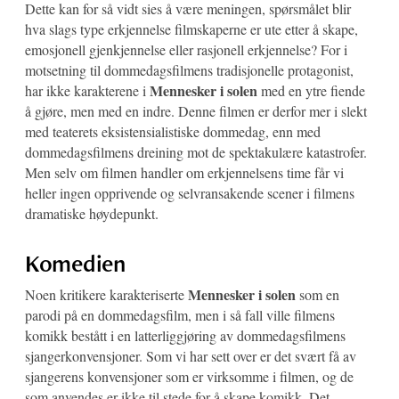
Dette kan for så vidt sies å være meningen, spørsmålet blir
hva slags type erkjennelse filmskaperne er ute etter å skape,
emosjonell gjenkjennelse eller rasjonell erkjennelse? For i
motsetning til dommedagsfilmens tradisjonelle protagonist,
Mennesker i solen
har ikke karakterene i
med en ytre fiende
å gjøre, men med en indre. Denne filmen er derfor mer i slekt
med teaterets eksistensialistiske dommedag, enn med
dommedagsfilmens dreining mot de spektakulære katastrofer.
Men selv om filmen handler om erkjennelsens time får vi
heller ingen opprivende og selvransakende scener i filmens
dramatiske høydepunkt.
Komedien
Mennesker i solen
Noen kritikere karakteriserte
som en
parodi på en dommedagsfilm, men i så fall ville filmens
komikk bestått i en latterliggjøring av dommedagsfilmens
sjangerkonvensjoner. Som vi har sett over er det svært få av
sjangerens konvensjoner som er virksomme i filmen, og de
som anvendes er ikke til stede for å skape komikk. Det