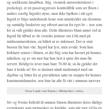
og sexfikserte latsabben. Stig, visstnok universitetslærer i
psykologi, er en passivaggressiv kontrollfrik som ser flisen i
andres (særlig Ingrids) øyne, men ikke bjelken i sitt eget.
Ingrid er Stigs underkuede kone som unnskylder sin eksistens
og samtidig fraskriver seg ethvert ansvar for eget liv – noe som
for så vidt gjelder dem alle. Dette illustreres blant annet ved at
Ingrid får tilbud av de svenske jentene om å bli med på
midtsommersfesten, en billett ut av infernoet. Det er siste
bussen får hun vite. Ingrid har lyst, men avslår. Som hun
forklarer senere i filmen, er det Stig som har havnet på hennes
tallerken, og av sin mor har hun lært å spise det man får
servert. Heldigvis lever man bare 70-80 år, så da gjelder det
bare å holde ut! Siv er derimot uttalt misfornøyd med sin
skjebne og bitter for at graviditeten satte en stopper for hennes
kunstnerutdannelse, noe hun lar alle få vite i sønnens nærvær.
Oscar Lunde som Simon i «Mennesker i solen».
Siv og Sveins forhold til sønnen Simon illustrerer deres dårlige
egenskaper som mennesker og foreldre, som når mor vil ha en