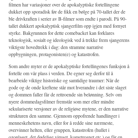
filmen har variasjoner over de apokalyptiske fortellingene
dukket opp sporadisk før de fikk en bølge på 70-tallet der de
ble drivkraften i serier av B-filmer som endte i parodi. På 90-
tallet dukkert apokalyptisk sjangerfilm opp igjen med fornyet
styrke. Bakgrunnen for dette comebacket kan forklares
teknologisk, sosialt og ideologisk ved å trekke frem sjangerens
viktigste hovedtrekk i dag: den stramme narrative
oppbygningen, protagonisten(e) og katastrofen.
Som andre myter er de apokalyptiske fortellingenes funksjon å
fortelle om vår plass i verden. De egner seg derfor til å
bearbeide viktige historiske og samtidige traumer: Når de
gode og de onde kreftene står mot hverandre i det siste slaget
og dommen faller får de rettroende sin belønning. Selv om
nyere dommedagsfilmer fremstår som mer eller mindre
sekulariserte versjoner av de religiøse mytene, er den narrative
strukturen den samme. Gjennom oppofrende handlinger i
menneskehetens navn, eller for å redde sine nærmeste,
overvinner helten, eller gruppen, katastrofen (hullet i
ozonlaget, det dødelige viruset, kometregnet etc.) og får en