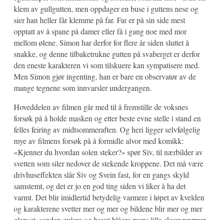
klem av gullgutten, men oppdager en buse i guttens nese og
sier han heller får klemme på far. Far er på sin side mest
opptatt av å spane på damer eller få i gang noe med mor
mellom ølene. Simon har derfor for flere år siden sluttet å
snakke, og denne tilbaketrukne gutten på svaberget er derfor
den eneste karakteren vi som tilskuere kan sympatisere med.
Men Simon gjør ingenting, han er bare en observatør av de
mange tegnene som innvarsler undergangen.
Hoveddelen av filmen går med til å fremstille de voksnes
forsøk på å holde masken og etter beste evne stelle i stand en
felles feiring av midtsommeraften. Og heri ligger selvfølgelig
mye av filmens forsøk på å formidle alvor med komikk:
«Kjenner du hvordan solen steker?» spør Siv, til nærbilder av
svetten som siler nedover de stekende kroppene. Det må være
drivhuseffekten slår Siv og Svein fast, for en gangs skyld
samstemt, og det er jo en god ting siden vi liker å ha det
varmt. Det blir imidlertid betydelig varmere i løpet av kvelden
og karakterene svetter mer og mer og bildene blir mer og mer
glanset, sanden gulere og havet blåere mens lilla skyer nærmer