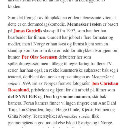
kloden.
Som det fremgår av filmplakaten er den interessante vrien at
Mennesker i solen
dette er en dommedagskomedie.
er basert
Jonas Gardell
på
s skuespill fra 1997, som han her har
bearbeidet for filmen. Gardell har jobbet i flere formater og
medier, men i Norge er han først og fremst kjent som en
standup-komiker som ikke er redd for uttrykke alvor gjennom
Per Olav Sørensen
humor.
debuterer her som
spillefilmregissør, men i tillegg til regierfaring fra flere TV-
serier, har han også en rekke kunstneriske suksesser bak seg i
teateret, deriblant den norske oppsetningen av
Mennesker i
Jon Christian
solen
i 1999. En av Norges fremste fotografer,
Rosenlund
, prisbelønt og kjent for sitt arbeid på filmer som
deUSYNLIGE
Den brysomme mannen
og
, står bak
kamera. Foran kamera finner vi ingen ringere enn Ane Dahl
Torp, Jon Øigarden, Ingar Helge Gimle, Kjersti Holmen og
Ghita Nørby. Teaterstykket
Mennesker i solen
fikk
gjennomgående god mottakelse både i Sverige og i Norge.