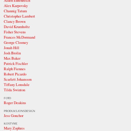
Alden Ehrenreich
Alex Karpovsky
Channig Tatum
Christopher Lambert
Clancy Brown
David Krumholtz
Fisher Stevens
Frances McDormand
George Clooney
Jonah Hill
Josh Brolin
Max Baker
Patrick Fischler
Ralph Fiennes
Robert Picardo
Scarlett Johansson
Tiffany Lonsdale
Tilda Swinton
FOTO
Roger Deakins
PRODUKSJONSDESIGN
Jess Gonchor
KOSTYME
Mary Zophres