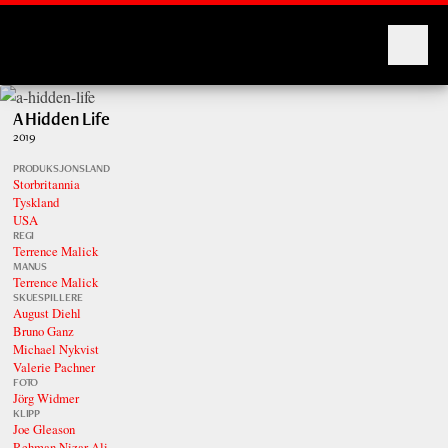
Montages
A Hidden Life
2019
PRODUKSJONSLAND
Storbritannia
Tyskland
USA
REGI
Terrence Malick
MANUS
Terrence Malick
SKUESPILLERE
August Diehl
Bruno Ganz
Michael Nykvist
Valerie Pachner
FOTO
Jörg Widmer
KLIPP
Joe Gleason
Rehman Nizar Ali