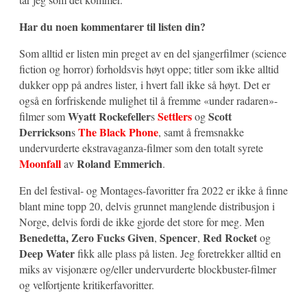
Har du noen kommentarer til listen din?
Som alltid er listen min preget av en del sjangerfilmer (science
fiction og horror) forholdsvis høyt oppe; titler som ikke alltid
dukker opp på andres lister, i hvert fall ikke så høyt. Det er
også en forfriskende mulighet til å fremme «under radaren»-
Wyatt Rockefeller
Settlers
Scott
filmer som
s
og
Derrickson
The Black Phone
s
, samt å fremsnakke
undervurderte ekstravaganza-filmer som den totalt syrete
Moonfall
Roland Emmerich
av
.
En del festival- og Montages-favoritter fra 2022 er ikke å finne
blant mine topp 20, delvis grunnet manglende distribusjon i
Norge, delvis fordi de ikke gjorde det store for meg. Men
Benedetta, Zero Fucks Given
Spencer
Red Rocket
,
,
og
Deep Water
fikk alle plass på listen. Jeg foretrekker alltid en
miks av visjonære og/eller undervurderte blockbuster-filmer
og velfortjente kritikerfavoritter.