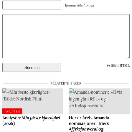
Hjemmeside / blogg
Se tillatt HTML
ANALYSEN
Analysen:
Min første kjærlighet
Her er årets Amanda-
(2026)
nominasjoner: Triers
Affeksjonsverdi
og