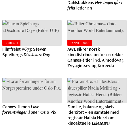
Dahlsbakkens
Hvis ingen går i
fella
leder an
PODKAST
CANNES 2026
Filmfrelst #673: Steven
AWE sikrer norsk
Spielbergs
Disclosure Day
kinodistribusjon for en rekke
Cannes-titler inkl. Almodóvar,
Zvyagintsev og Koreeda
Cannes-filmen
Lave
Familie, balanse og skeiv
forventninger
åpner Oslo Pix
identitet – en samtale med
regissør Hafsia Herzi om
kinoaktuelle
Lillesøster