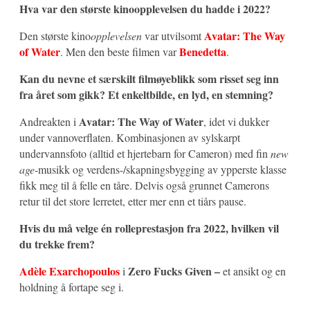
Hva var den største kinoopplevelsen du hadde i 2022?
Avatar: The Way
Den største kino
opplevelsen
var utvilsomt
of Water
Benedetta
. Men den beste filmen var
.
Kan du nevne et særskilt filmøyeblikk som risset seg inn
fra året som gikk? Et enkeltbilde, en lyd, en stemning?
Avatar: The Way of Water
Andreakten i
, idet vi dukker
under vannoverflaten. Kombinasjonen av sylskarpt
undervannsfoto (alltid et hjertebarn for Cameron) med fin
new
age
-musikk og verdens-/skapningsbygging av ypperste klasse
fikk meg til å felle en tåre. Delvis også grunnet Camerons
retur til det store lerretet, etter mer enn et tiårs pause.
Hvis du må velge én rolleprestasjon fra 2022, hvilken vil
du trekke frem?
Adèle Exarchopoulos
Zero Fucks Given –
i
et ansikt og en
holdning å fortape seg i.