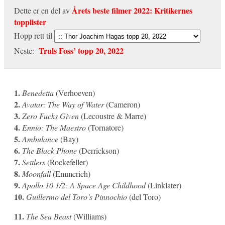
Årets beste filmer 2022: Kritikernes
Dette er en del av
topplister
Hopp rett til
Truls Foss’ topp 20, 2022
Neste:
1.
Benedetta
(Verhoeven)
2.
Avatar: The Way of Water
(Cameron)
3.
Zero Fucks Given
(Lecoustre & Marre)
4.
Ennio: The Maestro
(Tornatore)
5.
Ambulance
(Bay)
6.
The Black Phone
(Derrickson)
7.
Settlers
(Rockefeller)
8.
Moonfall
(Emmerich)
9.
Apollo 10 1/2: A Space Age Childhood
(Linklater)
10.
Guillermo del Toro’s Pinnochio
(del Toro)
11.
The Sea Beast
(Williams)