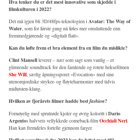
Hva tenker du er det mest innovative som skjedde i
filmkulturen i 2022?
Avatar: The Way of
Det må igjen bli 3D/48fps-teknologien i
Water
, som for første gang nå føles mer omsluttende enn
fremmedgjørende og «digitalt flatt».
Kan du løfte frem et bra element fra en film du mislikte?
Clint Mansell
leverer – nær som sagt som vanlig – et
glimrende soundtrack for den famlende og rotete heksefilmen
She Will
, særlig åpningssporet «Evocation» med sine
utenomjordiske stryker- og fløyteharmonier med tidvis
midtøsten-klang.
Hvilken av fjorårets filmer hadde best
?
fashion
Dario
Fornøyelig med sprutrøde kjoler og øvrig koloritt i
Argento
Occhiali Neri
s halvveis vellykkede comeback-film
.
Han kan fremdeles fortelle gjennom farger.
Hvilket soundtrack fra 2022 har du lyttet mest til?