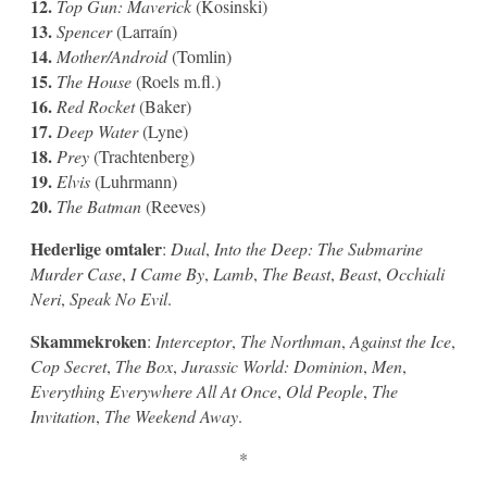
12.
Top Gun: Maverick
(Kosinski)
13.
Spencer
(Larraín)
14.
Mother/Android
(Tomlin)
15.
The House
(Roels m.fl.)
16.
Red Rocket
(Baker)
17.
Deep Water
(Lyne)
18.
Prey
(Trachtenberg)
19.
Elvis
(Luhrmann)
20.
The Batman
(Reeves)
Hederlige omtaler
:
Dual
,
Into the Deep: The Submarine
Murder Case
,
I Came By
,
Lamb
,
The Beast
,
Beast
,
Occhiali
Neri
,
Speak No Evil
.
Skammekroken
:
Interceptor
,
The Northman
,
Against the Ice
,
Cop Secret
,
The Box
,
Jurassic World: Dominion
,
Men
,
Everything Everywhere All At Once
,
Old People
,
The
Invitation
,
The Weekend Away
.
*