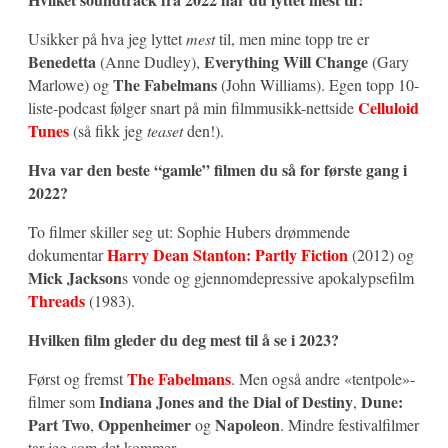
Usikker på hva jeg lyttet
mest
til, men mine topp tre er
Benedetta
Everything Will Change
(Anne Dudley),
(Gary
The Fabelmans
Marlowe) og
(John Williams). Egen topp 10-
Celluloid
liste-podcast følger snart på min filmmusikk-nettside
Tunes
(så fikk jeg
teaset
den!).
Hva var den beste “gamle” filmen du så for første gang i
2022?
To filmer skiller seg ut: Sophie Hubers drømmende
Harry Dean Stanton: Partly Fiction
dokumentar
(2012) og
Mick Jackson
s vonde og gjennomdepressive apokalypsefilm
Threads
(1983).
Hvilken film gleder du deg mest til å se i 2023?
The Fabelmans
Først og fremst
. Men også andre «tentpole»-
Indiana Jones and the Dial of Destiny
Dune:
filmer som
,
Part Two
Oppenheimer
Napoleon
,
og
. Mindre festivalfilmer
tar jeg som det kommer.