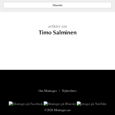
Filmside
artikler om
Timo Salminen
Om Montages
|
Nyhetsbrev
©2026 Montages.no