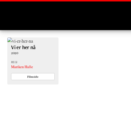
Montages
Vi er her nå
2020
REGI
Mariken Halle
Filmside