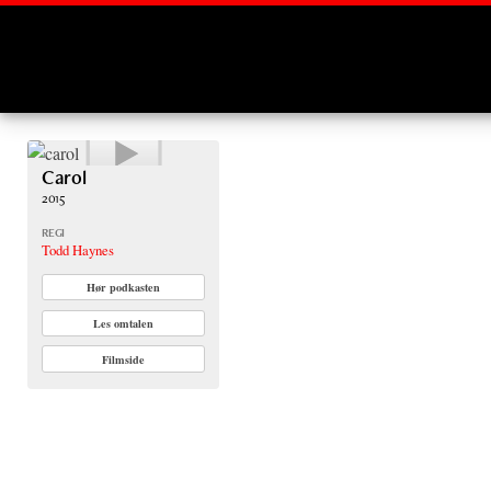
Montages
Carol
2015
REGI
Todd Haynes
Hør podkasten
Les omtalen
Filmside