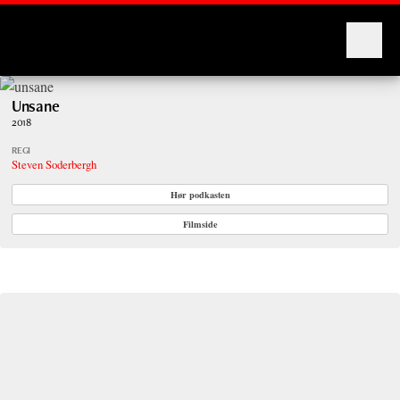
Montages
Unsane
2018
REGI
Steven Soderbergh
Hør podkasten
Filmside