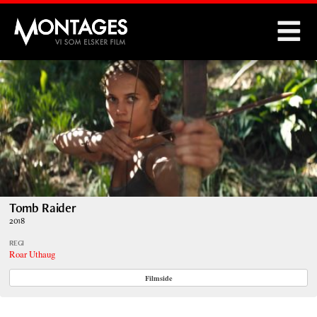
Montages
Tomb Raider
2018
REGI
Roar Uthaug
Filmside