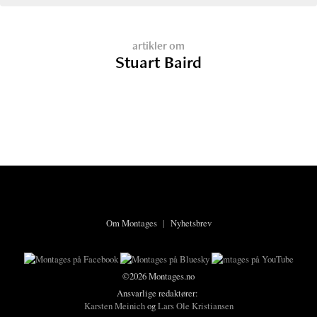
artikler om
Stuart Baird
Om Montages
|
Nyhetsbrev
©2026 Montages.no
Ansvarlige redaktører:
Karsten Meinich
og
Lars Ole Kristiansen