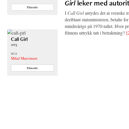
Girl
leker med autori
Filmside
I
Call Girl
antydes det at svenske m
deriblant statsministeren, betalte fo
mindreårige på 1970-tallet. Hvor pr
filmens uttrykk tatt i betraktning?
[
Call Girl
2013
REGI
Mikal Marcimain
Filmside