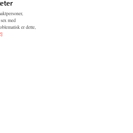
teter
aktpersoner,
r sex med
oblematisk er dette,
2]