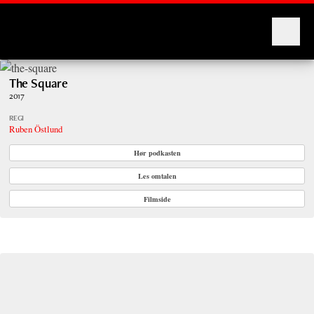
Montages
The Square
2017
REGI
Ruben Östlund
Hør podkasten
Les omtalen
Filmside