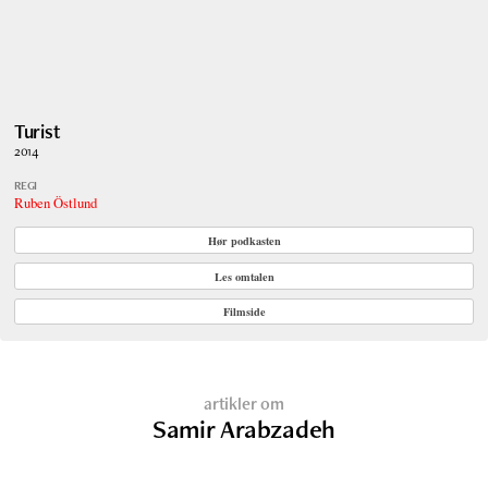
Turist
2014
REGI
Ruben Östlund
Hør podkasten
Les omtalen
Filmside
artikler om
Samir Arabzadeh