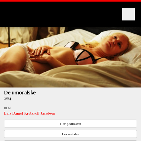
Montages
De umoralske
2014
REGI
Lars Daniel Krutzkoff Jacobsen
Hør podkasten
Les omtalen