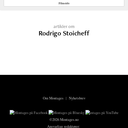
Filmside
artikler om
Rodrigo Stoicheff
Om Montages
|
Nyhetsbrev
©2026 Montages.no
Ansvarlige redaktører: