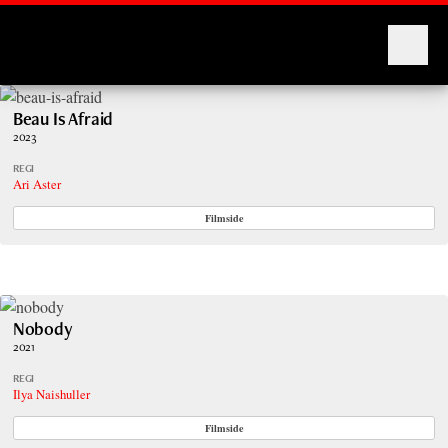
Montages
Beau Is Afraid
2023
REGI
Ari Aster
Filmside
Nobody
2021
REGI
Ilya Naishuller
Filmside