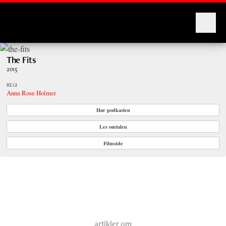
Montages
The Fits
2015
REGI
Anna Rose Holmer
Hør podkasten
Les omtalen
Filmside
artikler om