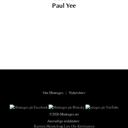
Paul Yee
Om Montages
|
Nyhetsbrev
©2026 Montages.no
Ansvarlige redaktører:
Karsten Meinich
og
Lars Ole Kristiansen