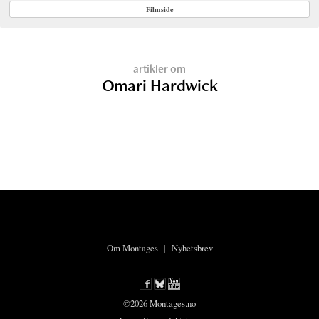
Filmside
artikler om
Omari Hardwick
Om Montages
|
Nyhetsbrev
©2026 Montages.no