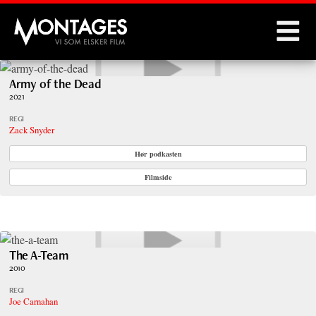
Montages
Army of the Dead
2021
REGI
Zack Snyder
Hør podkasten
Filmside
The A-Team
2010
REGI
Joe Carnahan