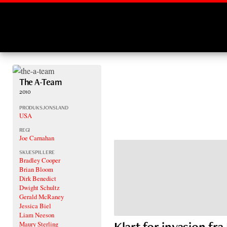
Montages
The A-Team
2010
PRODUKSJONSLAND
USA
REGI
Joe Carnahan
SKUESPILLERE
Bradley Cooper
Brian Bloom
Dirk Benedict
Dwight Schultz
Gerald McRaney
Jessica Biel
Liam Neeson
Klart for invasjon fr
Maury Sterling