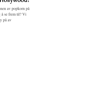
jonen av popkorn på
 å se frem til? Vi
by på av