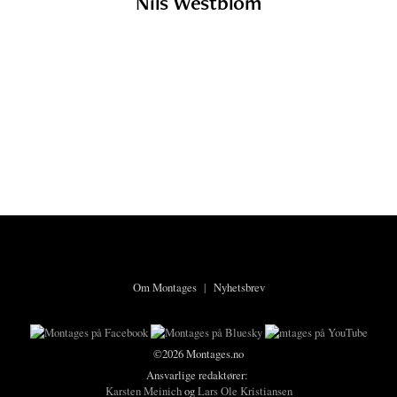
Nils Westblom
Om Montages
|
Nyhetsbrev
©2026 Montages.no
Ansvarlige redaktører:
Karsten Meinich
og
Lars Ole Kristiansen