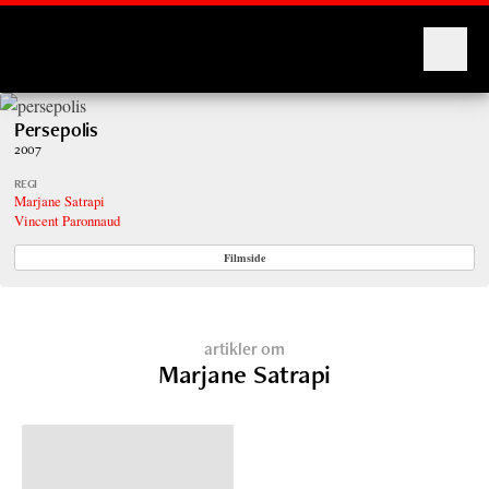
Montages
Persepolis
2007
REGI
Marjane Satrapi
Vincent Paronnaud
Filmside
artikler om
Marjane Satrapi