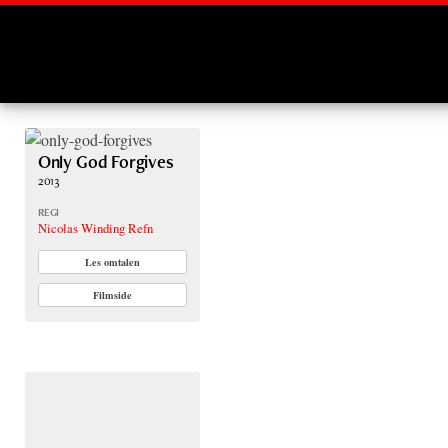
Montages
Only God Forgives
2013
REGI
Nicolas Winding Refn
Les omtalen
Filmside