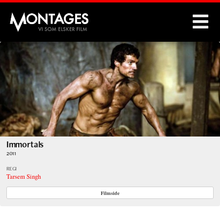
Montages
Immortals
2011
REGI
Tarsem Singh
Filmside