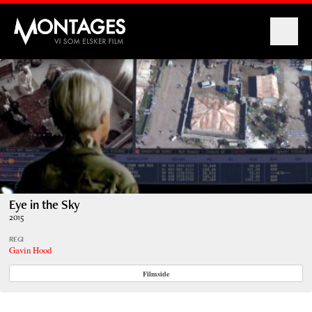
Montages
Eye in the Sky
2015
REGI
Gavin Hood
Filmside