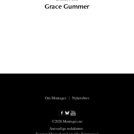
Grace Gummer
Om Montages
|
Nyhetsbrev
©2026 Montages.no
Ansvarlige redaktører:
Karsten Meinich
og
Lars Ole Kristiansen