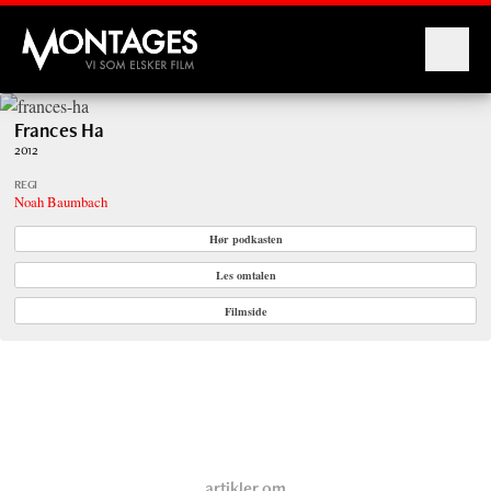
Montages
Frances Ha
2012
REGI
Noah Baumbach
Hør podkasten
Les omtalen
Filmside
artikler om