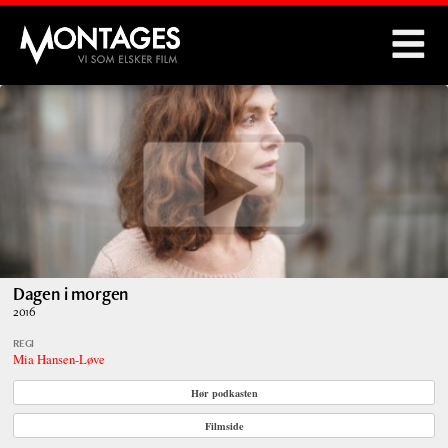
Montages
Dagen i morgen
2016
REGI
Mia Hansen-Løve
Hør podkasten
Filmside