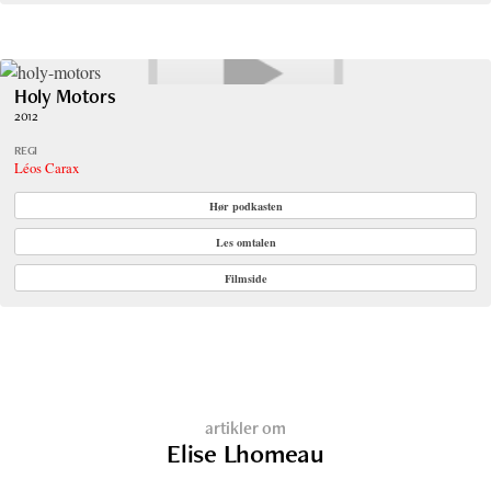
Holy Motors
2012
REGI
Léos Carax
Hør podkasten
Les omtalen
Filmside
artikler om
Elise Lhomeau