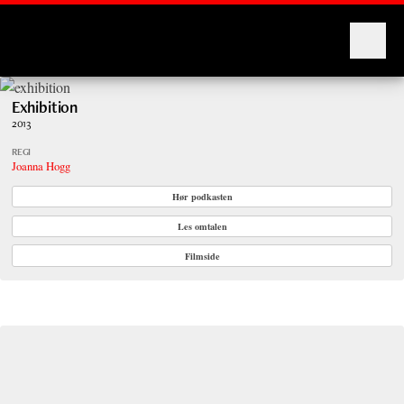
Montages
Exhibition
2013
REGI
Joanna Hogg
Hør podkasten
Les omtalen
Filmside