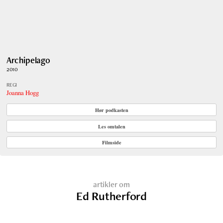
Archipelago
2010
REGI
Joanna Hogg
Hør podkasten
Les omtalen
Filmside
artikler om
Ed Rutherford