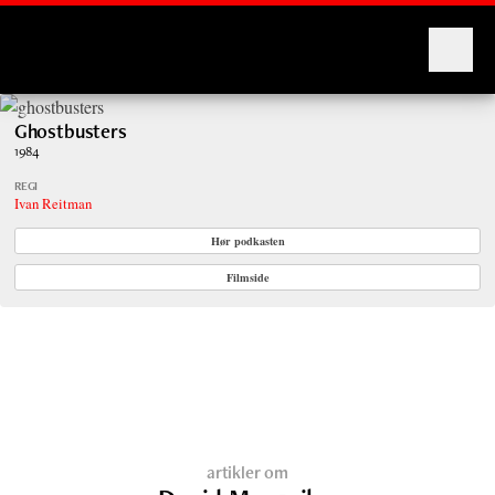
Montages
Ghostbusters
1984
REGI
Ivan Reitman
Hør podkasten
Filmside
artikler om