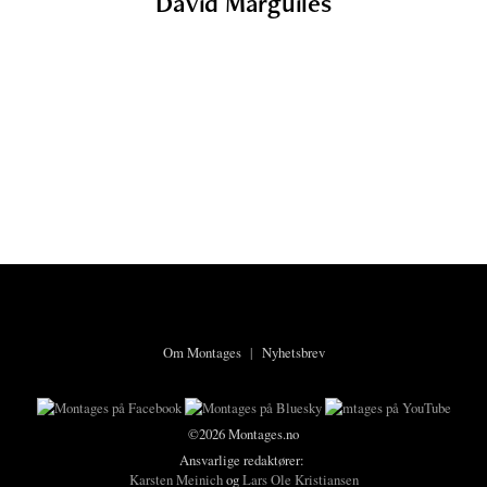
David Marguiles
Om Montages
|
Nyhetsbrev
©2026 Montages.no
Ansvarlige redaktører:
Karsten Meinich
og
Lars Ole Kristiansen