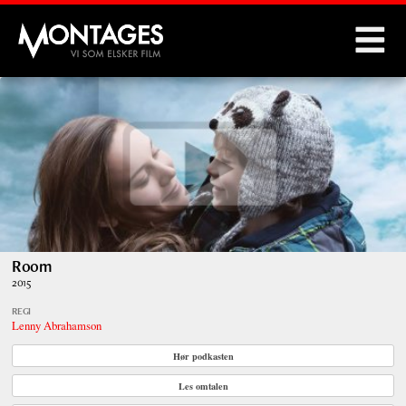
Montages
Room
2015
REGI
Lenny Abrahamson
Hør podkasten
Les omtalen