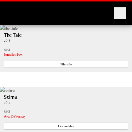
Montages
The Tale
2018
REGI
Jennifer Fox
Filmside
Selma
2014
REGI
Ava DuVernay
Les omtalen