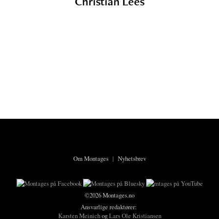
Christian Lees
Om Montages
|
Nyhetsbrev
©2026 Montages.no
Ansvarlige redaktører:
Karsten Meinich
og
Lars Ole Kristiansen