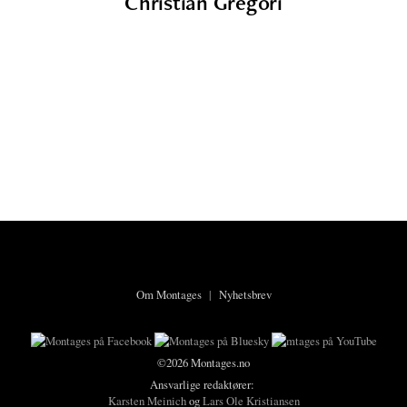
Christian Gregori
Om Montages
|
Nyhetsbrev
©2026 Montages.no
Ansvarlige redaktører:
Karsten Meinich
og
Lars Ole Kristiansen