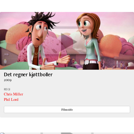
Det regner kjøttboller
2009
REGI
Chris Miller
Phil Lord
Filmside