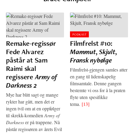
PODKAST
Remake-regissør
Filmfrelst #10:
Fede Alvarez
Mammut
,
Skjult
,
påstår at Sam
Fransk nybølge
Raimi skal
Filmfrelst-gjengen samles atter
regissere
Army of
en gang til lidenskapelig
filmsamtale. Denne gangen
Darkness 2
bestemte vi oss for å la praten
Mye har blitt sagt og mange
flyte uten spesifikke
rykter har gått, men det er
tema.
[13]
ingen tvil om at en oppfølger
til skrekk-komedien
Army of
Darkness
er på trappene. Nå
påstår regissøren av årets Evil