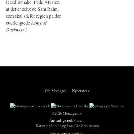
Dead-remake, Fede Alvarez,
at det er selveste Sam Raimi
som skal stå for regien på den
etterlengtede
Army of
Darkness 2
.
Om Montages
|
Nyhetsbrev
©2026 Montages.no
Ansvarlige redaktører:
Karsten Meinich
og
Lars Ole Kristiansen
Personvern og cookies