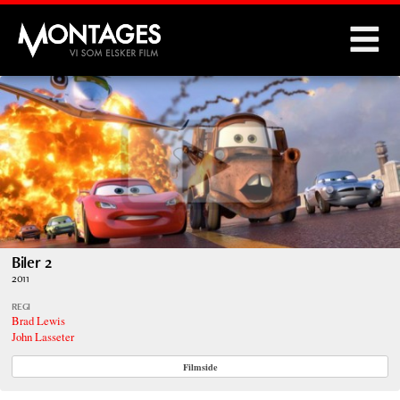
Montages
Biler 2
2011
REGI
Brad Lewis
John Lasseter
Filmside