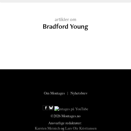
artikler om
Bradford Young
Om Montages
|
Nyhetsbrev
©2026 Montages.no
Ansvarlige redaktører:
Karsten Meinich
og
Lars Ole Kristiansen