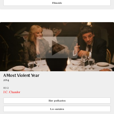
Filmside
A Most Violent Year
2014
REGI
J.C. Chandor
Hør podkasten
Les omtalen