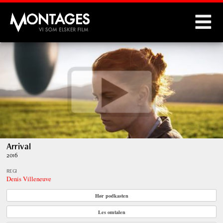
Montages
Arrival
2016
REGI
Denis Villeneuve
Hør podkasten
Les omtalen