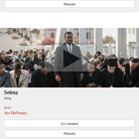
Filmside
Selma
2014
REGI
Ava DuVernay
Les omtalen
Filmside