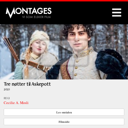
Montages
Tre nøtter til Askepott
2021
REGI
Cecilie A. Mosli
Les omtalen
Filmside