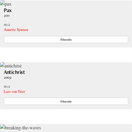
Pax
2011
REGI
Annette Sjursen
Filmside
Antichrist
2009
REGI
Lars von Trier
Filmside