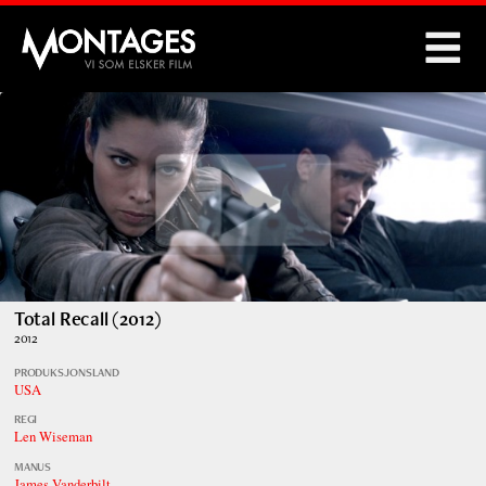
Montages
Total Recall (2012)
2012
PRODUKSJONSLAND
USA
REGI
Len Wiseman
MANUS
James Vanderbilt