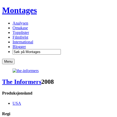
Montages
Analysen
Omakase
Topplister
Filmfrelst
International
Blogger
Menu
The Informers
2008
Produksjonsland
USA
Regi