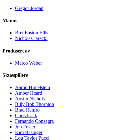
Gregor Jordan
Manus
Bret Easton Ellis
Nicholas Jarecki
Produsert av
Marco Weber
Skuespillere
Aaron Himelstein
Amber Heard
Austin Nichols
Billy Bob Thornton
Brad Renfro
Chris Isaak
Fernando Consagra
Jon Foster
Kim Basinger
Lou Taylor Pucci