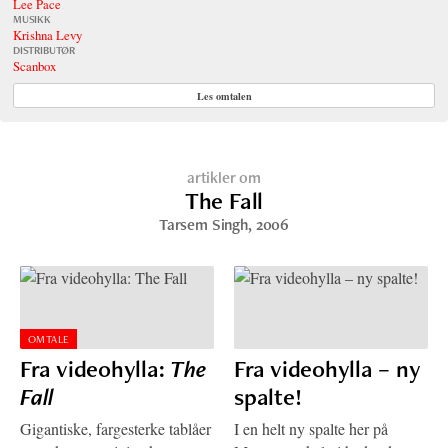
Lee Pace
MUSIKK
Krishna Levy
DISTRIBUTØR
Scanbox
Les omtalen
artikler om
The Fall
Tarsem Singh
, 2006
OMTALE
Fra videohylla:
The
Fra videohylla – ny
Fall
spalte!
Gigantiske, fargesterke tablåer
I en helt ny spalte her på