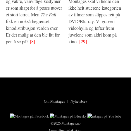
og vakre, vanvittige kostymer
Montages skal vi hedre den
er som skapt for å pøses utover
ikke helt stuerene kategorien
et stort lerret. Men
The Fall
av filmer som slippes rett på
fikk en nokså begrenset
DVD/Blu-ray. Vi graver i
kinodistribusjon verden over.
videohylla og løfter frem
Er det mulig at den ble litt for
juvelene som aldri kom på
pen å se på?
[8]
kino.
[29]
Om Montages
|
Nyhetsbrev
©2026 Montages.no
Ansvarlige redaktører: