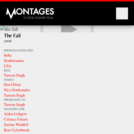
Montages
The Fall
2006
PRODUKSJONSLAND
India
Storbritannia
USA
REGI
Tarsem Singh
MANUS
Dan Gilroy
Nico Soultanakis
Tarsem Singh
PRODUSERT AV
Tarsem Singh
SKUESPILLERE
Aiden Lithgow
Catinca Untaru
Justine Waddell
Kim Uylenbroek