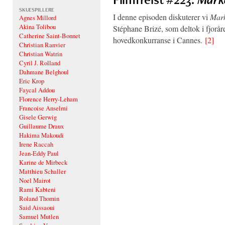
SKUESPILLERE
I denne episoden diskuterer vi
Mark
Agnes Millord
Akina Tolibou
Stéphane Brizé, som deltok i fjorår
Catherine Saint-Bonnet
hovedkonkurranse i Cannes.
[2]
Christian Ranvier
Christian Watrin
Cyril J. Rolland
Dahmane Belghoul
Eric Krop
Faycal Addou
Florence Herry-Leham
Francoise Anselmi
Gisele Gerwig
Guillaume Draux
Hakima Makoudi
Irene Raccah
Jean-Eddy Paul
Karine de Mirbeck
Matthieu Schaller
Noel Mairot
Rami Kabteni
Roland Thomin
Said Aissaoui
Samuel Mutlen