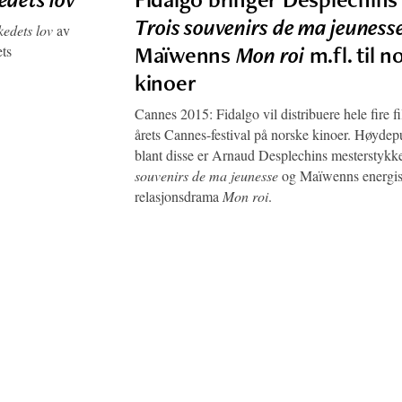
Trois souvenirs de ma jeuness
edets lov
av
Maïwenns
Mon roi
m.fl. til n
ets
kinoer
Cannes 2015: Fidalgo vil distribuere hele fire fi
årets Cannes-festival på norske kinoer. Høyde
blant disse er Arnaud Desplechins mesterstyk
souvenirs de ma jeunesse
og Maïwenns energi
relasjonsdrama
Mon roi
.