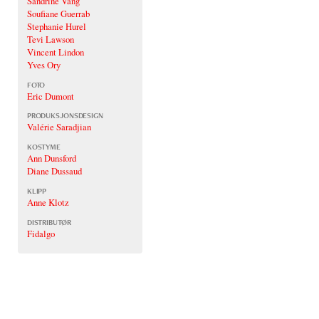
Sandrine Vang
Soufiane Guerrab
Stephanie Hurel
Tevi Lawson
Vincent Lindon
Yves Ory
FOTO
Eric Dumont
PRODUKSJONSDESIGN
Valérie Saradjian
KOSTYME
Ann Dunsford
Diane Dussaud
KLIPP
Anne Klotz
DISTRIBUTØR
Fidalgo