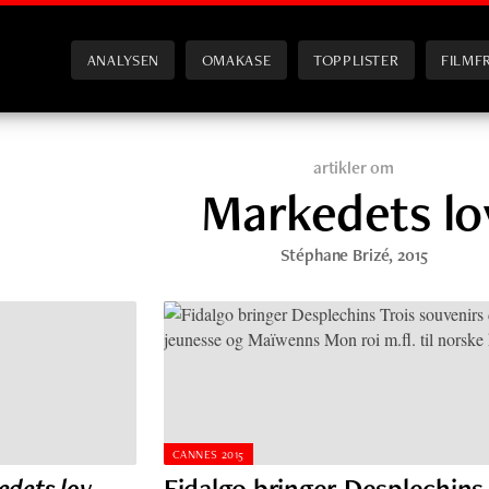
ANALYSEN
OMAKASE
TOPPLISTER
FILMF
artikler om
Markedets lo
Stéphane Brizé
, 2015
CANNES 2015
dets lov
Fidalgo bringer Desplechins