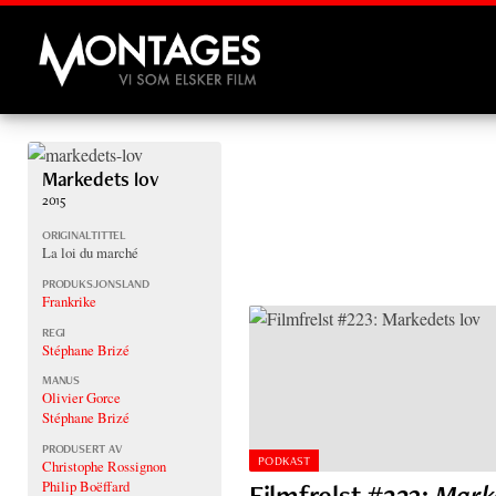
Montages
Markedets lov
2015
ORIGINALTITTEL
La loi du marché
PRODUKSJONSLAND
Frankrike
REGI
Stéphane Brizé
MANUS
Olivier Gorce
Stéphane Brizé
PRODUSERT AV
PODKAST
Christophe Rossignon
Philip Boëffard
Filmfrelst #223:
Marke