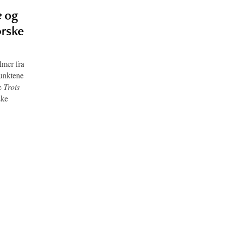
e
og
orske
lmer fra
punktene
ke
Trois
ske