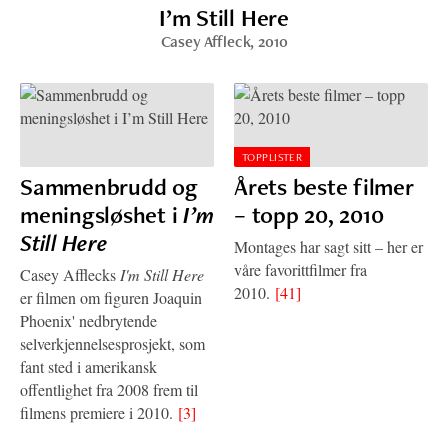
I’m Still Here
Casey Affleck
, 2010
TOPPLISTER
Sammenbrudd og
Årets beste filmer
meningsløshet i
I’m
– topp 20, 2010
Still Here
Montages har sagt sitt – her er
våre favorittfilmer fra
Casey Afflecks
I'm Still Here
2010.
[41]
er filmen om figuren Joaquin
Phoenix' nedbrytende
selverkjennelsesprosjekt, som
fant sted i amerikansk
offentlighet fra 2008 frem til
filmens premiere i 2010.
[3]