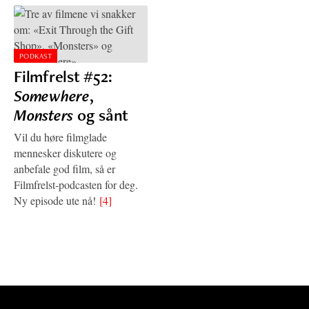
PODKAST
Filmfrelst #52:
Somewhere
,
Monsters
og sånt
Vil du høre filmglade
mennesker diskutere og
anbefale god film, så er
Filmfrelst-podcasten for deg.
Ny episode ute nå!
[4]