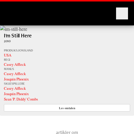
Montages
I'm Still Here
2010
PRODUKSJONSLAND
USA
REGI
Casey Affleck
MANUS
Casey Affleck
Joaquin Phoenix
SKUESPILLERE
Casey Affleck
Joaquin Phoenix
Sean 'P. Diddy' Combs
Les omtalen
artikler om