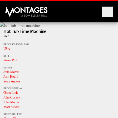
Montages
Hot Tub Time Machine
2010
PRODUKSJONSLAND
USA
REGI
Steve Pink
MANUS
John Morris
Josh Heald
Sean Anders
PRODUSERT AV
Grace Loh
John Cusack
John Morris
Matt Moore
SKUESPILLERE