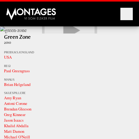
Montages
Green Zone
2010
PRODUKSJONSLAND
USA
REGI
Paul Greengrass
MANUS
Brian Helgeland
SKUESPILLERE
Amy Ryan
Antoni Corone
Brendan Gleeson
Greg Kinnear
Jason Isaacs
Khalid Abdalla
Matt Damon
Michael O'Neill