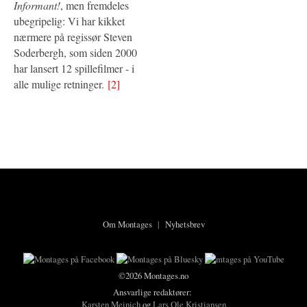
Informant!
, men fremdeles
ubegripelig: Vi har kikket
nærmere på regissør Steven
Soderbergh, som siden 2000
har lansert 12 spillefilmer - i
alle mulige retninger.
[2]
Om Montages
|
Nyhetsbrev
©2026 Montages.no
Ansvarlige redaktører:
Karsten Meinich
og
Lars Ole Kristiansen