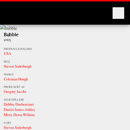
Montages
Bubble
2005
PRODUKSJONSLAND
USA
REGI
Steven Soderbergh
MANUS
Coleman Hough
PRODUSERT AV
Gregory Jacobs
SKUESPILLERE
Debbie Doebereiner
Dustin James Ashley
Misty Dawn Wilkins
FOTO
Steven Soderbergh